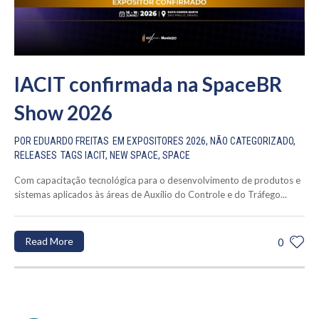
IACIT confirmada na SpaceBR
Show 2026
POR
EDUARDO FREITAS
EM
EXPOSITORES 2026
,
NÃO CATEGORIZADO
,
RELEASES
TAGS
IACIT
,
NEW SPACE
,
SPACE
Com capacitação tecnológica para o desenvolvimento de produtos e
sistemas aplicados às áreas de Auxílio do Controle e do Tráfego...
Read More
0