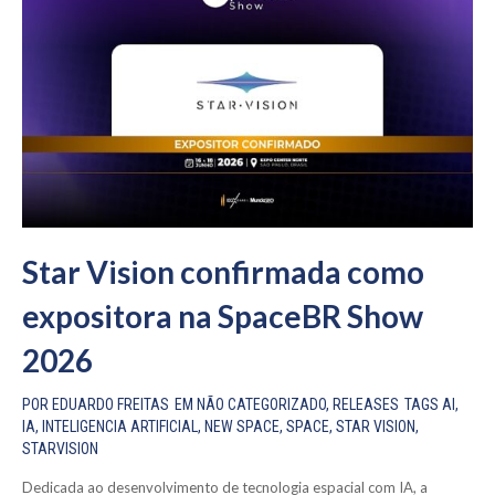
Star Vision confirmada como
expositora na SpaceBR Show
2026
POR
EDUARDO FREITAS
EM
NÃO CATEGORIZADO
,
RELEASES
TAGS
AI
,
IA
,
INTELIGENCIA ARTIFICIAL
,
NEW SPACE
,
SPACE
,
STAR VISION
,
STARVISION
Dedicada ao desenvolvimento de tecnologia espacial com IA, a