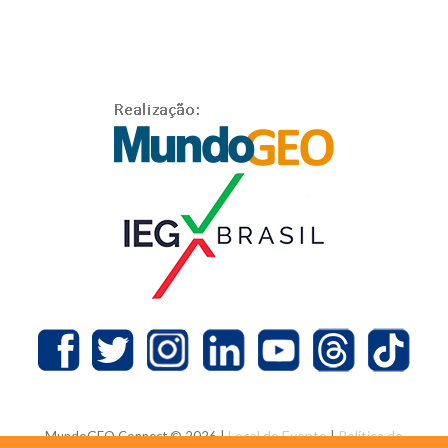
Local do Evento
Política de
MundoGEO Connect © 2026 |
|