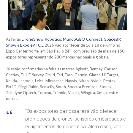
DroneShow Robotics
MundoGEO Connect
SpaceBR
As feiras
,
,
Show
Expo eVTOL
e
2026 vão acontecer de 16 a 18 de junho no
Expo Center Norte, em São Paulo (SP), com previsão de mais de 150
expositores representando 230 marcas nacionais e globais.
Já estão confirmadas na feira as marcas Agisoft, Bentley, Carlson,
ChcNav, DJI, E-Survey, Emlid, Esri, Faro, Garmin, Gintec, Hi-Target,
Kolida, Lastools, Leica, Micasense, Navvis, Nikon, Nvidia, Pentax,
Pix4D, Riegl, Ruide, Sensefly, South, Spectra Precision, Stonex,
Teledyne Optech, Topcon, Trimble, Vexcel, Wingtra, Xmap, entre
outras.
“Os expositores da nossa feira vão oferecer
promoções de drones, sensores embarcados e
equipamentos de geomática. Além disso, vão