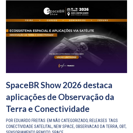
SpaceBR Show 2026 destaca
aplicações de Observação da
Terra e Conectividade
POR
EDUARDO FREITAS
EM
NÃO CATEGORIZADO
,
RELEASES
TAGS
CONECTIVIDADE SATELITAL
,
NEW SPACE
,
OBSERVACAO DA TERRA
,
OBT
,
SENSORIAMENTO REMOTO
,
SPACE