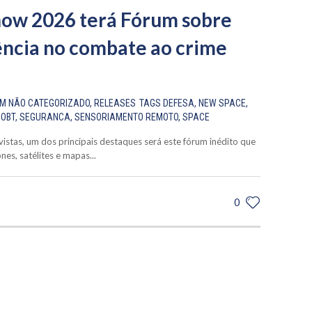
ow 2026 terá Fórum sobre
ência no combate ao crime
EM
NÃO CATEGORIZADO
,
RELEASES
TAGS
DEFESA
,
NEW SPACE
,
,
OBT
,
SEGURANCA
,
SENSORIAMENTO REMOTO
,
SPACE
vistas, um dos principais destaques será este fórum inédito que
es, satélites e mapas...
0