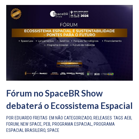
Fórum no SpaceBR Show
debaterá o Ecossistema Espacial
POR
EDUARDO FREITAS
EM
NÃO CATEGORIZADO
,
RELEASES
TAGS
AEB
,
FORUM
,
NEW SPACE
,
PEB
,
PROGRAMA ESPACIAL
,
PROGRAMA
ESPACIAL BRASILEIRO
,
SPACE