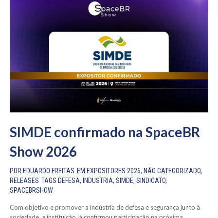
SIMDE confirmado na SpaceBR
Show 2026
POR
EDUARDO FREITAS
EM
EXPOSITORES 2026
,
NÃO CATEGORIZADO
,
RELEASES
TAGS
DEFESA
,
INDUSTRIA
,
SIMDE
,
SINDICATO
,
SPACEBRSHOW
Com objetivo e promover a indústria de defesa e segurança junto à
sociedade, a instituição já confirmou participação na próxima...