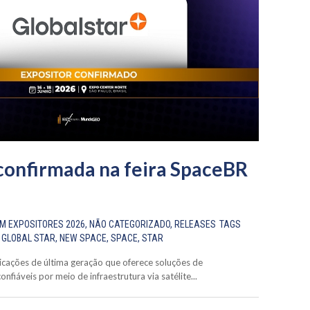
confirmada na feira SpaceBR
EM
EXPOSITORES 2026
,
NÃO CATEGORIZADO
,
RELEASES
TAGS
,
GLOBAL STAR
,
NEW SPACE
,
SPACE
,
STAR
cações de última geração que oferece soluções de
nfiáveis por meio de infraestrutura via satélite...