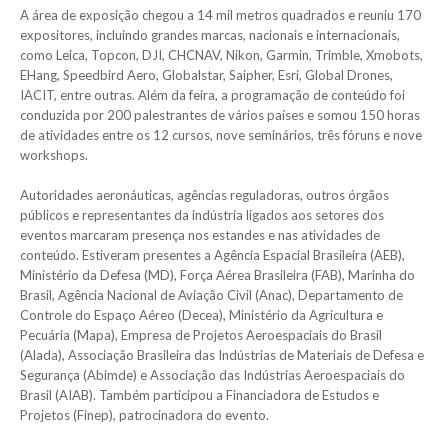
A área de exposição chegou a 14 mil metros quadrados e reuniu 170
expositores, incluindo grandes marcas, nacionais e internacionais,
como Leica, Topcon, DJI, CHCNAV, Nikon, Garmin, Trimble, Xmobots,
EHang, Speedbird Aero, Globalstar, Saipher, Esri, Global Drones,
IACIT, entre outras. Além da feira, a programação de conteúdo foi
conduzida por 200 palestrantes de vários países e somou 150 horas
de atividades entre os 12 cursos, nove seminários, três fóruns e nove
workshops.
Autoridades aeronáuticas, agências reguladoras, outros órgãos
públicos e representantes da indústria ligados aos setores dos
eventos marcaram presença nos estandes e nas atividades de
conteúdo. Estiveram presentes a Agência Espacial Brasileira (AEB),
Ministério da Defesa (MD), Força Aérea Brasileira (FAB), Marinha do
Brasil, Agência Nacional de Aviação Civil (Anac), Departamento de
Controle do Espaço Aéreo (Decea), Ministério da Agricultura e
Pecuária (Mapa), Empresa de Projetos Aeroespaciais do Brasil
(Alada), Associação Brasileira das Indústrias de Materiais de Defesa e
Segurança (Abimde) e Associação das Indústrias Aeroespaciais do
Brasil (AIAB). Também participou a Financiadora de Estudos e
Projetos (Finep), patrocinadora do evento.