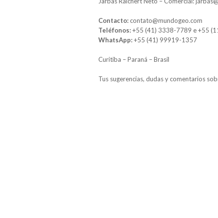
Jarbas Raichert Neto – Comercial: jarb
Contacto:
contato@mundogeo.com
Teléfonos:
+55 (41) 3338-7789 e +55 (
WhatsApp:
+55 (41) 99919-1357
Curitiba – Paraná – Brasil
Tus sugerencias, dudas y comentarios sob