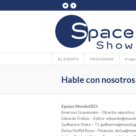
EL EVENTO
PROGRAMA
Progr
Hable con nosotros
Equipo MundoGEO:
Emerson Granemann – Director ejecuti
Eduardo Freitas – Editor: eduardo@mun
Guilherme Vieira – TI: guilherme@mundo
Eloísa Stoffel Rosa – Finanzas: eloisa@m