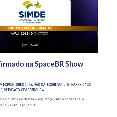
irmado na SpaceBR Show
EM
EXPOSITORES 2026
,
NÃO CATEGORIZADO
,
RELEASES
TAGS
DE
,
SINDICATO
,
SPACEBRSHOW
a indústria de defesa e segurança junto à sociedade, a
participação na próxima...