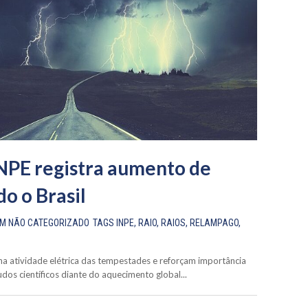
INPE registra aumento de
do o Brasil
EM
NÃO CATEGORIZADO
TAGS
INPE
,
RAIO
,
RAIOS
,
RELAMPAGO
,
 atividade elétrica das tempestades e reforçam importância
os científicos diante do aquecimento global...