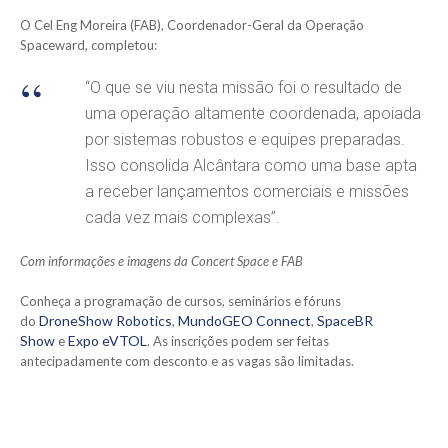
O Cel Eng Moreira (FAB), Coordenador-Geral da Operação
Spaceward, completou:
“O que se viu nesta missão foi o resultado de
uma operação altamente coordenada, apoiada
por sistemas robustos e equipes preparadas.
Isso consolida Alcântara como uma base apta
a receber lançamentos comerciais e missões
cada vez mais complexas”.
Com informações e imagens da Concert Space e FAB
Conheça a programação de cursos, seminários e fóruns
DroneShow Robotics
M
undoGEO Connect
SpaceBR
do
,
,
Show
E
xpo eVTOL
e
. As inscrições podem ser feitas
antecipadamente com desconto e as vagas são limitadas.