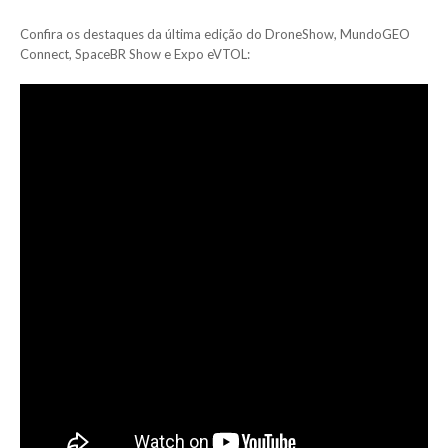
Confira os destaques da última edição do DroneShow, MundoGEO
Connect, SpaceBR Show e Expo eVTOL: