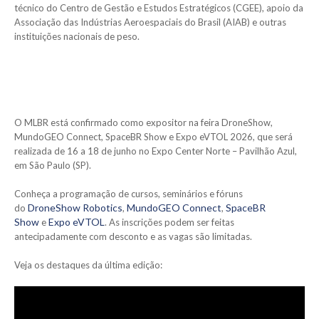
técnico do Centro de Gestão e Estudos Estratégicos (CGEE), apoio da
Associação das Indústrias Aeroespaciais do Brasil (AIAB) e outras
instituições nacionais de peso.
O MLBR está confirmado como expositor na feira DroneShow,
MundoGEO Connect, SpaceBR Show e Expo eVTOL 2026, que será
realizada de 16 a 18 de junho no Expo Center Norte – Pavilhão Azul,
em São Paulo (SP).
Conheça a programação de cursos, seminários e fóruns
DroneShow Robotics
M
undoGEO Connect
SpaceBR
do
,
,
Show
E
xpo eVTOL
e
. As inscrições podem ser feitas
antecipadamente com desconto e as vagas são limitadas.
Veja os destaques da última edição: