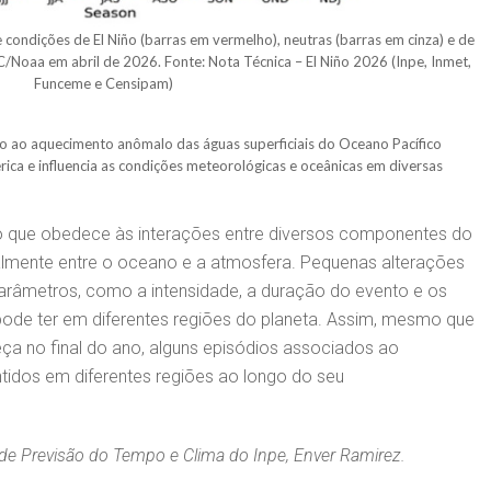
e condições de El Niño (barras em vermelho), neutras (barras em cinza) e de
C/Noaa em abril de 2026. Fonte: Nota Técnica – El Niño 2026 (Inpe, Inmet,
Funceme e Censipam)
o ao aquecimento anômalo das águas superficiais do Oceano Pacífico
érica e influencia as condições meteorológicas e oceânicas em diversas
o que obedece às interações entre diversos componentes do
ipalmente entre o oceano e a atmosfera. Pequenas alterações
arâmetros, como a intensidade, a duração do evento e os
ode ter em diferentes regiões do planeta. Assim, mesmo que
ça no final do ano, alguns episódios associados ao
idos em diferentes regiões ao longo do seu
o de Previsão do Tempo e Clima do Inpe, Enver Ramirez.