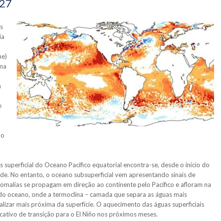
027
is
ia
me)
ema
m
e
do
 superficial do Oceano Pacífico equatorial encontra-se, desde o início do
de. No entanto, o oceano subsuperficial vem apresentando sinais de
malias se propagam em direção ao continente pelo Pacífico e afloram na
e do oceano, onde a termoclina – camada que separa as águas mais
calizar mais próxima da superfície. O aquecimento das águas superficiais
icativo de transição para o El Niño nos próximos meses.