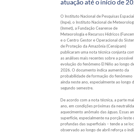
atuação até o início de 2
O Instituto Nacional de Pesquisas Espacia
(Inpe), o Instituto Nacional de Meteorolog
(Inmet), a Fundação Cearense de
Meteorologia e Recursos Hídricos (Funce
e o Centro Gestor e Operacional do Sist
de Proteção da Amazônia (Censipam)
publicaram uma nota técnica conjunta co
as análises mais recentes sobre a possível
evolução do fenômeno El Niño ao longo d
2026. O documento indica aumento da
probabilidade de formação do fenômeno
ainda neste ano, especialmente ao longo 
segundo semestre.
De acordo com a nota técnica, a parte mais
ano, em condições próximas da neutralida
aquecimento anômalo das águas. Essas ano
superfície, especialmente na porção lest
profundas das superficiais – tende a se lo
observado ao longo de abril reforça o ind