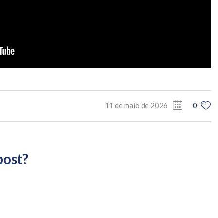
11 de maio de 2026
0
post?