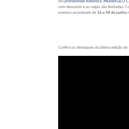
DroneShow Robotics
MundoGEO C
do
,
com desconto e as vagas são limitadas. Co
eventos acontecem de
16 a 18 de junho
n
Confira os destaques da última edição