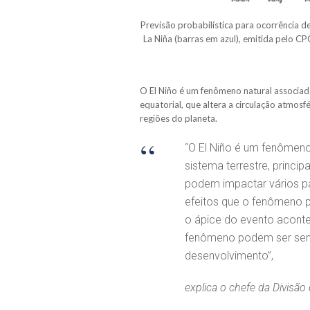
Previsão probabilística para ocorrência d
La Niña (barras em azul), emitida pelo CP
O El Niño é um fenômeno natural associad
equatorial, que altera a circulação atmosf
regiões do planeta.
“O El Niño é um fenômen
sistema terrestre, princ
podem impactar vários p
efeitos que o fenômeno p
o ápice do evento aconte
fenômeno podem ser sent
desenvolvimento”,
explica o chefe da Divisã