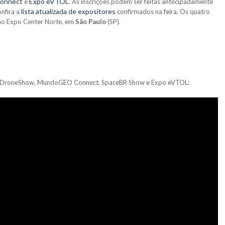
onnect
Expo eVTOL
e
. As inscrições podem ser feitas antecipadamente
lista atualizada de expositores
nfira a
confirmados na feira. Os quatro
o Expo Center Norte, em
São Paulo
(SP).
 do DroneShow, MundoGEO Connect, SpaceBR Show e Expo eVTOL: