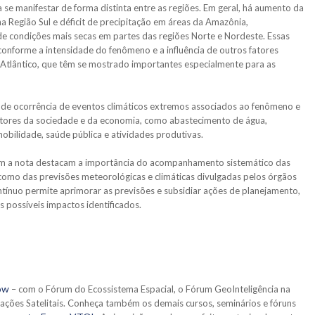
 se manifestar de forma distinta entre as regiões. Em geral, há aumento da
 Região Sul e déficit de precipitação em áreas da Amazônia,
de condições mais secas em partes das regiões Norte e Nordeste. Essas
 conforme a intensidade do fenômeno e a influência de outros fatores
Atlântico, que têm se mostrado importantes especialmente para as
o de ocorrência de eventos climáticos extremos associados ao fenômeno e
etores da sociedade e da economia, como abastecimento de água,
mobilidade, saúde pública e atividades produtivas.
inam a nota destacam a importância do acompanhamento sistemático das
como das previsões meteorológicas e climáticas divulgadas pelos órgãos
ntínuo permite aprimorar as previsões e subsidiar ações de planejamento,
s possíveis impactos identificados.
ow
– com o Fórum do Ecossistema Espacial, o Fórum GeoInteligência na
cações Satelitais. Conheça também os demais cursos, seminários e fóruns