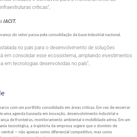
infraestruturas críticas”,
da
IACIT.
avanço do setor passa pela consolidação da base industrial nacional.
nstalada no país para o desenvolvimento de soluções
tá em consolidar esse ecossistema, ampliando investimentos
ça em tecnologias desenvolvidas no país”,
de
arco com um portfólio consolidado em áreas críticas. Em vez de encerrar
e de uma agenda baseada em inovação, desenvolvimento industrial e
rança de fronteiras, monitoramento ambiental e mobilidade aérea. Em um
ania tecnológica, a trajetória da empresa sugere que o domínio de
is central — não apenas como diferencial competitivo, mas como