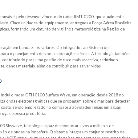
sponsável pelo desenvolvimento do radar RMT 0200, que atualmente
leiro. Cinco unidades do equipamento, entregues à Força Aérea Brasileira
égicas, formando um cinturão de vigilância meteorológica na Região de
eração em banda S, os radares são integrados ao Sistema de
para o planejamento de voos e operações aéreas. A tecnologia também
l, contribuindo para uma gestão de risco mais assertiva, reduzindo
, danos materiais, além de contribuir para salvar vidas.
o
ma inclui o radar OTH 0100 Surface Wave, em operação desde 2018 no
tiliza ondas eletromagnéticas que se propagam sobre o mar para detectar
 costa, sendo empregado no combate a atividades ilegais em águas
 drogas e pesca predatória.
 Skywave, tecnologia capaz de monitorar alvos a milhares de
exão de ondas na ionosfera. O sistema integra um conjunto restrito de