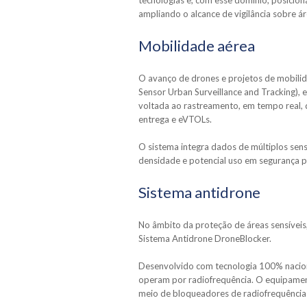
tecnologias e, com esse domínio, posicio
ampliando o alcance de vigilância sobre á
Mobilidade aérea
O avanço de drones e projetos de mobili
Sensor Urban Surveillance and Tracking), 
voltada ao rastreamento, em tempo real,
entrega e eVTOLs.
O sistema integra dados de múltiplos senso
densidade e potencial uso em segurança pú
Sistema antidrone
No âmbito da proteção de áreas sensíveis
Sistema Antidrone DroneBlocker.
Desenvolvido com tecnologia 100% naciona
operam por radiofrequência. O equipamen
meio de bloqueadores de radiofrequência 