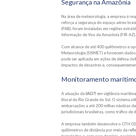
Segurança na Amazônia
Na área de meteorologia, a empresa é re
reforça a segurança do espaço aéreo brasi
(FAB), foram instaladas em regiões estrat
Informação de Voo da Amazônia (FIR-AZ).
Com alcance de até 400 quilômetros e op
Meteorologia (SISMET) e fornecem dados 
pode ser aplicada em ações de defesa civi
impactos de desastres e, consequentemente
Monitoramento marítim
A atuação da
IACIT
em vigilância maríti
litoral do Rio Grande do Sul. O sistema u
embarcações a até 200 milhas náuticas da
jurisdicionais brasileiras, como tráfico de
A empresa também desenvolve o OTH 0200
quilômetros de distância por meio da refl