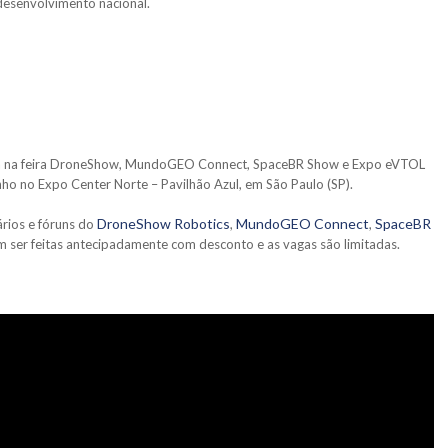
desenvolvimento nacional.
a na feira DroneShow, MundoGEO Connect, SpaceBR Show e Expo eVTOL
nho no Expo Center Norte – Pavilhão Azul, em São Paulo (SP).
DroneShow Robotics
M
undoGEO Connect
SpaceBR
rios e fóruns do
,
,
em ser feitas antecipadamente com desconto e as vagas são limitadas.