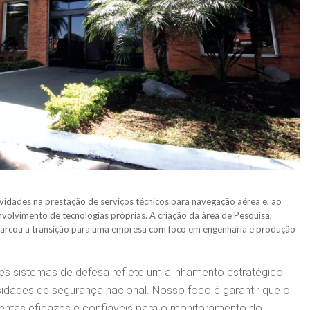
tividades na prestação de serviços técnicos para navegação aérea e, ao
nvolvimento de tecnologias próprias. A criação da área de Pesquisa,
arcou a transição para uma empresa com foco em engenharia e produção
s sistemas de defesa reflete um alinhamento estratégico
idades de segurança nacional. Nosso foco é garantir que o
mentas eficazes e confiáveis para o monitoramento do