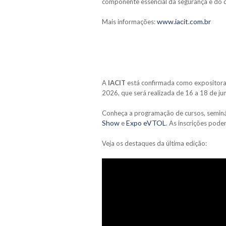
componente essencial da segurança e do 
www.iacit.com.br
Mais informações:
A
IACIT
está confirmada como expositor
2026, que será realizada de 16 a 18 de ju
Conheça a programação de cursos, seminá
Show
E
xpo eVTOL
e
. As inscrições pod
Veja os destaques da última edição: