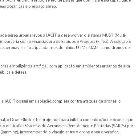
na a IACIT entre um grupo seleto de países que dominam essa capacidade,
reas oceânicas e o espaço aéreo.
dade aérea urbana levou a
IACIT
a desenvolver o sistema MUST (Multi-
em parceria com a Financiadora de Estudos e Projetos (Finep). A solução é
 de aeronaves não tripuladas nos domínios UTM e UAM, como drones de
res e inteligência artificial, com aplicação em ambientes urbanos de alta
blica e defesa.
, a
IACIT
possui uma solução completa contra ataques de drones: o
l, o DroneBlocker foi projetado para inibir a comunicação de drones que
to neutraliza Sistemas de Aeronaves Remotamente Pilotadas (SARPs) por
(jamming), interrompendo o vínculo entre o drone e seu operador.