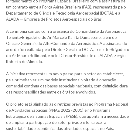
fortalecimento do Programa Espacial Brasileiro com a assinatura de
um contrato entre a Força Aérea Brasileira (FAB), representada pelo
Departamento de Ciência e Tecnologia Aeroespacial (DCTA), e a
ALADA — Empresa de Projetos Aeroespaciais do Brasil.
A cerimônia contou com a presença do Comandante da Aeronáutica,
Tenente-Brigadeiro do Ar Marcelo Kanitz Damasceno, além de
Oficiais-Generais do Alto-Comando da Aeronáutica. A assinatura do
acordo foi realizada pelo Diretor-Geral do DCTA, Tenente-Brigadeiro
do Ar Mauro Bellintani, e pelo Diretor-Presidente da ALADA, Sergio
Roberto de Almeida.
A iniciativa representa um novo passo para o setor ao estabelecer,
pela primeira vez, um modelo institucional voltado à operação
comercial contínua das bases espaciais nacionais, com definição clara
das responsabilidades entre os órgãos envolvidos.
O projeto está alinhado às diretrizes previstas no Programa Nacional
de Atividades Espaciais (PNAE 2022–2031) e no Programa
Estratégico de Sistemas Espaciais (PESE), que apontam a necessidade
de ampliar a participação do setor privado e fortalecer a
sustentabilidade econômica das atividades espaciais no País.