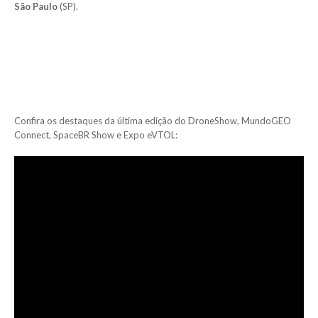
São Paulo
(SP).
Confira os destaques da última edição do DroneShow, MundoGEO
Connect, SpaceBR Show e Expo eVTOL: