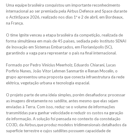
Uma equipe brasileira conquistou um importante reconhecimento
internacional ao ser premiada pela Airbus Defence and Space durante
o ActInSpace 2026, realizado nos dias 1º e 2 de abril, em Bordeaux,
na França.
O time Ignite venceu a etapa brasileira da competição, realizada de
forma simultânea em mais de 45 países, sediada pelo Instituto SENAI
de Inovação em Sistemas Embarcados, em Florianópolis (SC),
garantindo a vaga para representar o país na final internacional.
Formado por Pedro Vinicius Meerholz, Eduardo Chiarani, Lucas
Porfirio Nunes, João Vitor Lehmen Sanmartin e Renan Mocelin, o
grupo apresentou uma proposta que conecta infraestrutura da rede
elétrica, vegetação urbana e tecnologia espacial.
O projeto parte de uma ideia simples, porém desafiadora: processar
as imagens diretamente no satélite, antes mesmo que elas sejam
enviadas à Terra. Com isso, reduz-se o volume de informações
transmitidas para ganhar velocidade e reduzir os custos na geração
de informação. A solução foi pensada no contexto da constelação
CO3D, da Airbus,que produz modelos tridimensionais detalhados da
superfície terrestre e cujos satélites possuem capacidade de