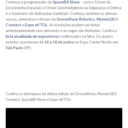
SpaceBR Show
Conheça a programação do
– com o Fórum do
Ecossistema Espacial, o Fórum GeoInteligência na Segurança e Defesa
e o Seminário de Aplicações Satelitais. Conheça também os demais
DroneShow Robotics
MundoGEO
cursos, seminários e fóruns do
,
Connect
Expo eVTOL
e
. As inscrições podem ser feitas
antecipadamente com desconto e as vagas são limitadas. Confira a
lista atualizada de expositores
confirmados na feira. Os quatro
eventos acontecem de
16 a 18 de junho
no Expo Center Norte, em
São Paulo
(SP).
Confira os destaques da última edição do DroneShow, MundoGEO
Connect, SpaceBR Show e Expo eVTOL: