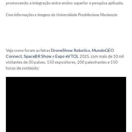
promovendo a integração entre ensino superior e pesquisa aplicada.
Com informações e imagens da Universidade Presbiteriana Mackenzie
DroneShow Robotics
M
undoGEO
Veja como foram as feiras
,
Connect
SpaceBR Show
E
xpo eVTOL
,
e
2025, com mais de 10 mil
visitantes de 30 países, 150 expositores, 200 palestrantes e 150
horas de conteúdo: