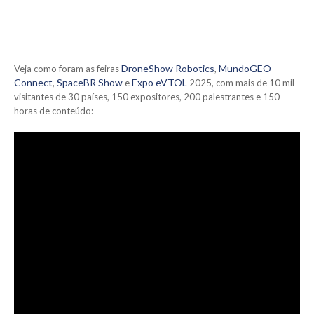
DroneShow Robotics
M
undoGEO
Veja como foram as feiras
,
Connect
SpaceBR Show
E
xpo eVTOL
,
e
2025, com mais de 10 mil
visitantes de 30 países, 150 expositores, 200 palestrantes e 150
horas de conteúdo: